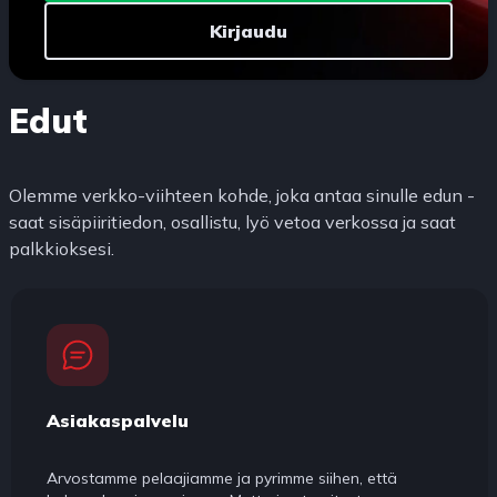
Kirjaudu
Edut
Olemme verkko-viihteen kohde, joka antaa sinulle edun -
saat sisäpiiritiedon, osallistu, lyö vetoa verkossa ja saat
palkkioksesi.
Asiakaspalvelu
Arvostamme pelaajiamme ja pyrimme siihen, että