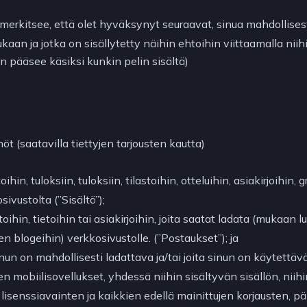
rkitsee, että olet hyväksynyt seuraavat, sinua mahdollisesti
an ja jotka on sisällytetty näihin ehtoihin viittaamalla niihi
n pääsee käsiksi kunkin pelin sisältä)
 (saatavilla tiettyjen tarjousten kautta)
oihin, tuloksiin, tuloksiin, tilastoihin, otteluihin, asiakirjoihin,
sivustolta (”Sisältö”);
oihin, tietoihin tai asiakirjoihin, joita saatat ladata (mukaan l
ien blogeihin) verkkosivustolle. (”Postaukset”); ja
sinun on mahdollisesti ladattava ja/tai joita sinun on käytettä
n mobiilisovellukset, yhdessä niihin sisältyvän sisällön, niih
 lisenssiavainten ja kaikkien edellä mainittujen korjausten, pä