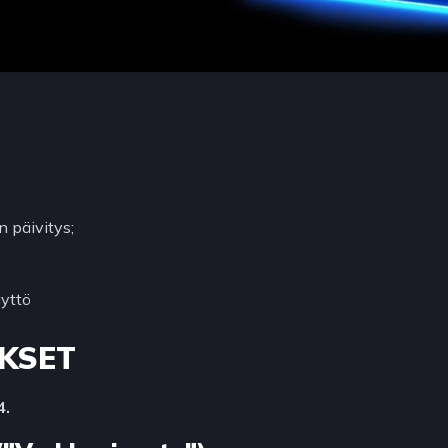
n päivitys;
äyttö
YKSET
4.