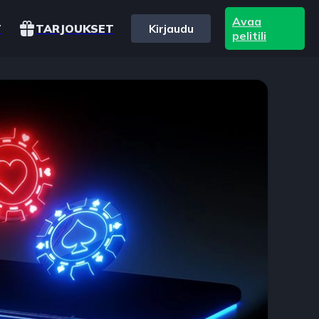
Avaa
T
TARJOUKSET
Kirjaudu
pelitili