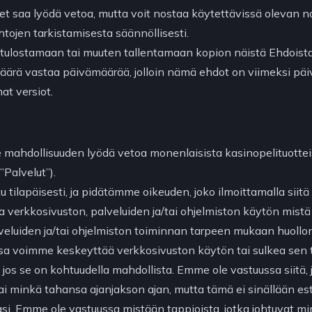
et saa lyödä vetoa, mutta voit nostaa käytettävissä olevan n
tojen tarkistamisesta säännöllisesti.
ulostamaan tai muuten tallentamaan kopion näistä Ehdoista. 
rä vastaa päivämäärää, jolloin nämä ehdot on viimeksi päiv
at versiot.
le mahdollisuuden lyödä vetoa monenlaisista kasinopelituotteis
Palvelut”).
 tilapäisesti, ja pidätämme oikeuden, joko ilmoittamalla siitä si
a verkkosivuston, palveluiden ja/tai ohjelmiston käytön mistä
veluiden ja/tai ohjelmiston toiminnan tarpeen mukaan huollon
aessa voimme keskeyttää verkkosivuston käytön tai sulkea sen
os se on kohtuudella mahdollista. Emme ole vastuussa siitä, j
ai minkä tahansa ajanjakson ajan, mutta tämä ei sinällään est
asi. Emme ole vastuussa mistään tappioista, jotka johtuvat m