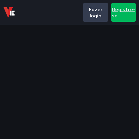
Fazer
Registre-
login
se