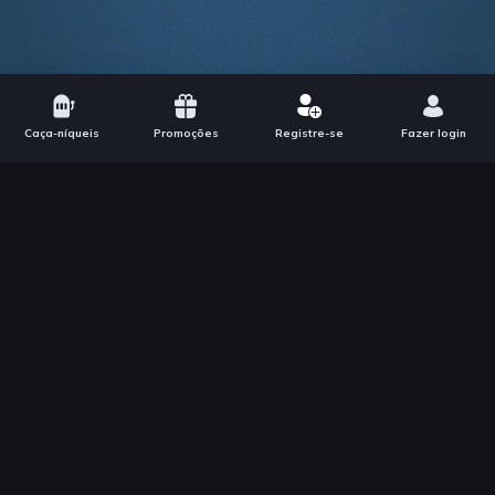
Caça-níqueis
Promoções
Registre-se
Fazer login
Jogue com responsabilidade
Termos e Condições
Termos de bônus
INFORMAÇÕES ÚTEIS
Português
A ESPORTS ENTERTAINMENT (MALTA) LIMITED é uma sociedade de Responsabilidade
Limitada registrada de acordo com as Leis de Malta na União Europeia com número de
registro C84747 e endereço de registro 170, Pater house, Level 1 Suite A308, Psaila
Street, Birkirkara, BKR9077 Malta, tel.: +356 9946 2771. ESPORTS ENTERTAINMENT
(MALTA) LIMITED detém uma licença de jogos remotos emitida pela Autoridade de Jogos