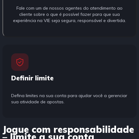
Fale com um de nossos agentes do atendimento ao
cliente sobre o que é possível fazer para que sua
experiência na VIE seja segura, responsável e divertida.
Definir limite
Defina limites na sua conta para ajudar você a gerenciar
sua atividade de apostas.
Jogue com responsabilidade
– limite a sua conta