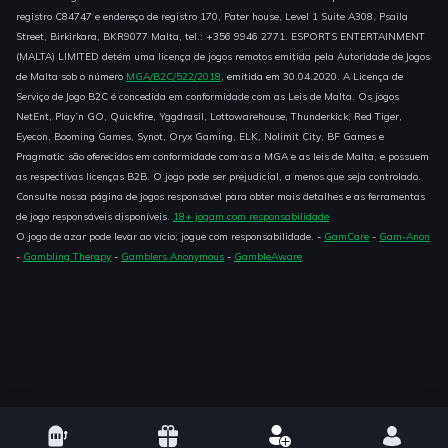
registro C84747 e endereço de registro 170, Pater house, Level 1 Suite A308, Psaila
Street, Birkirkara, BKR9077 Malta, tel.: +356 9946 2771. ESPORTS ENTERTAINMENT
(MALTA) LIMITED detém uma licença de jogos remotos emitida pela Autoridade de Jogos
de Malta sob o número
MGA/B2C/522/2018
, emitida em 30.04.2020. A Licença de
Serviço de Jogo B2C é concedida em conformidade com as Leis de Malta. Os jogos
NetEnt, Play’n GO, Quickfire, Yggdrasil, Lottowarehouse, Thunderkick, Red Tiger,
Eyecon, Booming Games, Synot, Oryx Gaming, ELK, Nolimit City, BF Games e
Pragmatic são oferecidos em conformidade com as a MGA e as leis de Malta, e possuem
as respectivas licenças B2B. O jogo pode ser prejudicial, a menos que seja controlado.
Consulte nossa página de jogos responsável para obter mais detalhes e as ferramentas
de jogo responsáveis disponíveis.
18+ jogam com responsabilidade
O jogo de azar pode levar ao vício; jogue com responsabilidade. -
GamCare
-
Gam-Anon
-
Gambling Therapy
-
Gamblers Anonymous
-
GambleAware