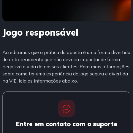
Jogo responsável
Acreditamos que a prática da aposta é uma forma divertida
de entretenimento que não deveria impactar de forma
negativa a vida de nossos clientes. Para mais informações
sobre como ter uma experiência de jogo segura e divertida
na VIE, leia as informações abaixo.
Entre em contato com o suporte